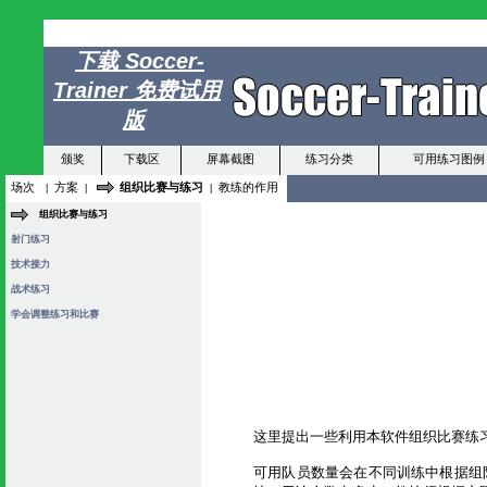
下载 Soccer-
Trainer 免费试用
版
颁奖
下载区
屏幕截图
练习分类
可用练习图例
场次
方案
组织比赛与练习
教练的作用
|
|
|
组织比赛与练习
射门练习
技术接力
战术练习
学会调整练习和比赛
这里提出一些利用本软件组织比赛练
可用队员数量会在不同训练中根据组